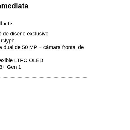
nmediata
llante
 de diseño exclusivo
 Glyph
a dual de 50 MP + cámara frontal de
flexible LTPO OLED
8+ Gen 1