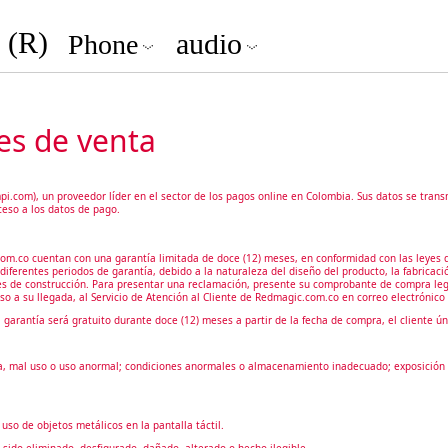
(R)
audio
Phone
es de venta
com), un proveedor líder en el sector de los pagos online en Colombia. Sus datos se trans
eso a los datos de pago.
co cuentan con una garantía limitada de doce (12) meses, en conformidad con las leyes de
ferentes periodos de garantía, debido a la naturaleza del diseño del producto, la fabricació
s de construcción. Para presentar una reclamación, presente su comprobante de compra legal
so a su llegada, al Servicio de Atención al Cliente de Redmagic.com.co en correo electróni
 garantía será gratuito durante doce (12) meses a partir de la fecha de compra, el cliente 
a, mal uso o uso anormal; condiciones anormales o almacenamiento inadecuado; exposición a 
uso de objetos metálicos en la pantalla táctil.
 sido eliminado, desfigurado, dañado, alterado o hecho ilegible.