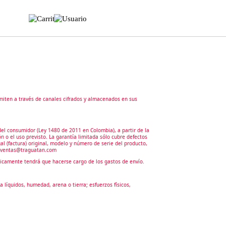
miten a través de canales cifrados y almacenados en sus
l consumidor (Ley 1480 de 2011 en Colombia), a partir de la
n o el uso previsto. La garantía limitada sólo cubre defectos
 (factura) original, modelo y número de serie del producto,
co ventas@traguatan.com
únicamente tendrá que hacerse cargo de los gastos de envío.
líquidos, humedad, arena o tierra; esfuerzos físicos,