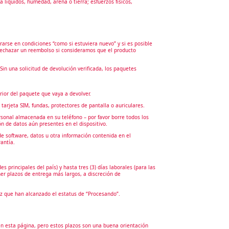
líquidos, humedad, arena o tierra; esfuerzos físicos,
trarse en condiciones “como si estuviera nuevo” y si es posible
 rechazar un reembolso si consideramos que el producto
in una solicitud de devolución verificada, los paquetes
rior del paquete que vaya a devolver.
arjeta SIM, fundas, protectores de pantalla o auriculares.
rsonal almacenada en su teléfono – por favor borre todos los
n de datos aún presentes en el dispositivo.
e software, datos u otra información contenida en el
antía.
 principales del país) y hasta tres (3) días laborales (para las
er plazos de entrega más largos, a discreción de
z que han alcanzado el estatus de “Procesando”.
en esta página, pero estos plazos son una buena orientación