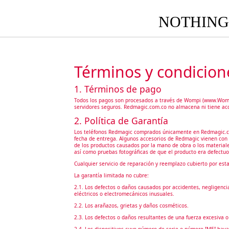
NOTHING 
Términos y condicion
1. Términos de pago
Todos los pagos son procesados a través de Wompi (www.Wompi.
servidores seguros. Redmagic.com.co no almacena ni tiene acc
2. Política de Garantía
Los teléfonos Redmagic comprados únicamente en Redmagic.com.
fecha de entrega. Algunos accesorios de Redmagic vienen con di
de los productos causados por la mano de obra o los materiale
así como pruebas fotográficas de que el producto era defectuo
Cualquier servicio de reparación y reemplazo cubierto por esta
La garantía limitada no cubre:
2.1. Los defectos o daños causados por accidentes, negligenci
eléctricos o electromecánicos inusuales.
2.2. Los arañazos, grietas y daños cosméticos.
2.3. Los defectos o daños resultantes de una fuerza excesiva o 
2.4. Los dispositivos cuyo número de serie o número IMEI haya