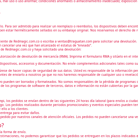
a, mal uso o uso anormal; condiciones anormales o almacenamiento inadecuado; exposición a 
.
fallo. Para ser admitido para realizar un reemplazo o reembolso, los dispositivos deben encon
 deben estar herméticamente sellados en su embalaje original. Nos reservamos el derecho de
Cliente de Redmagic.com.co o escriba a ventas@traguatan.com para solicitar una devolución. S
 cancelar una vez que han alcanzado el estatus de “enviado”.
e de Redmagic.com.co y haya solicitado una devolución:
autorización de devolución de mercancía (RMA). Imprima el formulario RMA y sitúelo en el inte
 dispositivos, accesorios y documentación. No envíe complementos adicionales tales como su t
gúrese de hacer copias de seguridad de sus datos. Usted es responsable de la información pe
 antes de enviarlo a nosotros ya que no nos haremos responsable de cualquier uso o revelació
tivo pueden ser borrados y formateados. No somos responsables de la pérdida de programas d
de los programas de software de terceros, datos e información no están cubiertas por la gar
 los pedidos se envían dentro de las siguientes 24 horas día laboral (para envíos a ciudades
ago. Los pedidos realizados durante periodos promocionales y eventos especiales pueden ten
llo a los clientes.
 entrega para evitar daños.
edido por nuestros canales de atención oficiales. Los pedidos no pueden cancelarse una ve
o?
 la forma de envío.
 estimaciones, no podemos garantizar que los pedidos se entreguen en los plazos indicados 