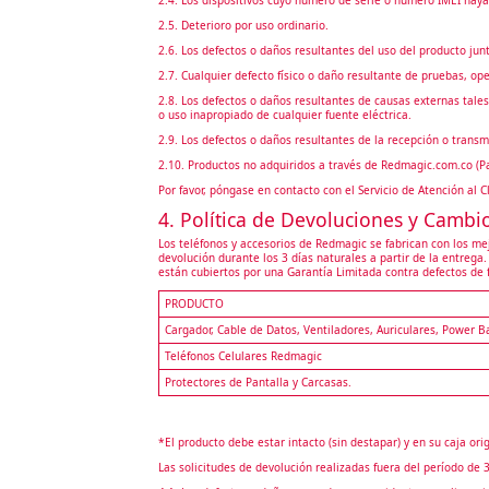
2.5. Deterioro por uso ordinario.
2.6. Los defectos o daños resultantes del uso del producto jun
2.7. Cualquier defecto físico o daño resultante de pruebas, o
2.8. Los defectos o daños resultantes de causas externas tales
o uso inapropiado de cualquier fuente eléctrica.
2.9. Los defectos o daños resultantes de la recepción o transm
2.10. Productos no adquiridos a través de Redmagic.com.co (Pa
Por favor, póngase en contacto con el Servicio de Atención al 
4. Política de Devoluciones y Cambi
Los teléfonos y accesorios de Redmagic se fabrican con los me
devolución durante los 3 días naturales a partir de la entre
están cubiertos por una Garantía Limitada contra defectos de 
PRODUCTO
Cargador, Cable de Datos, Ventiladores, Auriculares, Power B
Teléfonos Celulares Redmagic
Protectores de Pantalla y Carcasas.
*El producto debe estar intacto (sin destapar) y en su caja orig
Las solicitudes de devolución realizadas fuera del período de