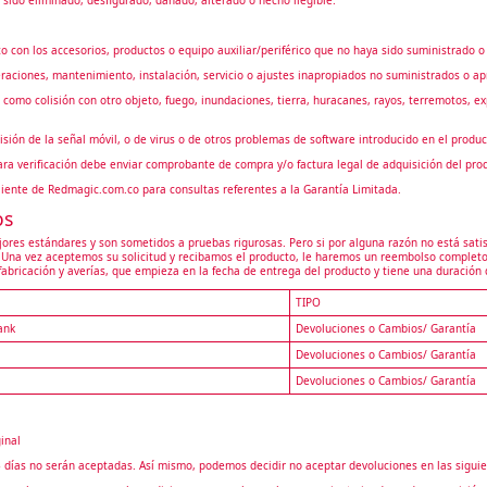
to con los accesorios, productos o equipo auxiliar/periférico que no haya sido suministrado
peraciones, mantenimiento, instalación, servicio o ajustes inapropiados no suministrados o 
 como colisión con otro objeto, fuego, inundaciones, tierra, huracanes, rayos, terremotos, 
isión de la señal móvil, o de virus o de otros problemas de software introducido en el produc
ra verificación debe enviar comprobante de compra y/o factura legal de adquisición del pro
Cliente de Redmagic.com.co para consultas referentes a la Garantía Limitada.
os
jores estándares y son sometidos a pruebas rigurosas. Pero si por alguna razón no está sati
ga. Una vez aceptemos su solicitud y recibamos el producto, le haremos un reembolso compl
fabricación y averías, que empieza en la fecha de entrega del producto y tiene una duración 
TIPO
ank
Devoluciones o Cambios/ Garantía
Devoluciones o Cambios/ Garantía
Devoluciones o Cambios/ Garantía
inal
 3 días no serán aceptadas. Así mismo, podemos decidir no aceptar devoluciones en las siguie