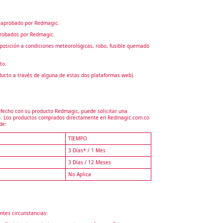
 o aprobado por Redmagic.
aprobados por Redmagic.
exposición a condiciones meteorológicas, robo, fusible quemado
to.
ducto a través de alguna de estas dos plataformas web).
sfecho con su producto Redmagic, puede solicitar una
eto. Los productos comprados directamente en Redmagic.com.co
de:
TIEMPO
3 Días* / 1 Mes
3 Días / 12 Meses
No Aplica
ntes circunstancias: