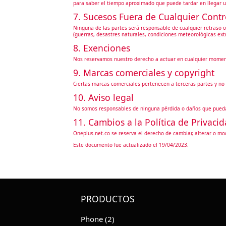
para saber el tiempo aproximado que puede tardar en llegar un
7. Sucesos Fuera de Cualquier Cont
Ninguna de las partes será responsable de cualquier retraso o
(guerras, desastres naturales, condiciones meteorológicas ext
8. Exenciones
Nos reservamos nuestro derecho a actuar en cualquier momen
9. Marcas comerciales y copyright
Ciertas marcas comerciales pertenecen a terceras partes y no 
10. Aviso legal
No somos responsables de ninguna pérdida o daños que puedan 
11. Cambios a la Política de Privaci
Oneplus.net.co se reserva el derecho de cambiar, alterar o mod
Este documento fue actualizado el 19/04/2023.
PRODUCTOS
Phone (2)