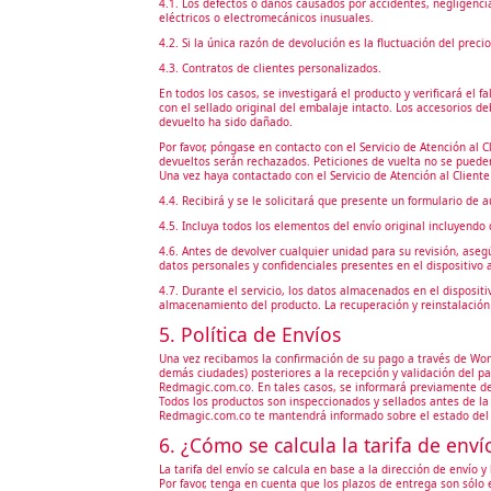
4.1. Los defectos o daños causados por accidentes, negligenci
eléctricos o electromecánicos inusuales.
4.2. Si la única razón de devolución es la fluctuación del precio
4.3. Contratos de clientes personalizados.
En todos los casos, se investigará el producto y verificará el 
con el sellado original del embalaje intacto. Los accesorios
devuelto ha sido dañado.
Por favor, póngase en contacto con el Servicio de Atención al 
devueltos serán rechazados. Peticiones de vuelta no se pueden
Una vez haya contactado con el Servicio de Atención al Client
4.4. Recibirá y se le solicitará que presente un formulario de 
4.5. Incluya todos los elementos del envío original incluyendo
4.6. Antes de devolver cualquier unidad para su revisión, ase
datos personales y confidenciales presentes en el dispositivo
4.7. Durante el servicio, los datos almacenados en el disposi
almacenamiento del producto. La recuperación y reinstalación 
5. Política de Envíos
Una vez recibamos la confirmación de su pago a través de Wompi,
demás ciudades) posteriores a la recepción y validación del p
Redmagic.com.co. En tales casos, se informará previamente de e
Todos los productos son inspeccionados y sellados antes de la
Redmagic.com.co te mantendrá informado sobre el estado del p
6. ¿Cómo se calcula la tarifa de enví
La tarifa del envío se calcula en base a la dirección de envío y
Por favor, tenga en cuenta que los plazos de entrega son sólo